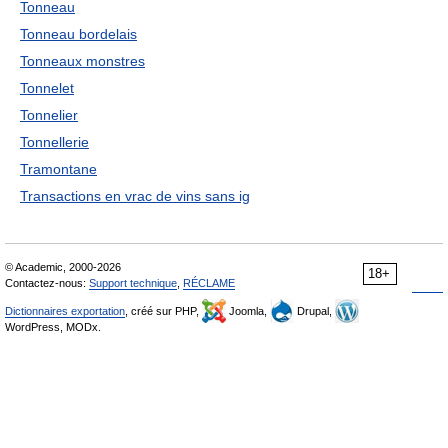
Tonneau
Tonneau bordelais
Tonneaux monstres
Tonnelet
Tonnelier
Tonnellerie
Tramontane
Transactions en vrac de vins sans ig
© Academic, 2000-2026
18+
Contactez-nous:
Support technique
,
RÉCLAME
Dictionnaires exportation
, créé sur PHP,
Joomla,
Drupal,
WordPress, MODx.